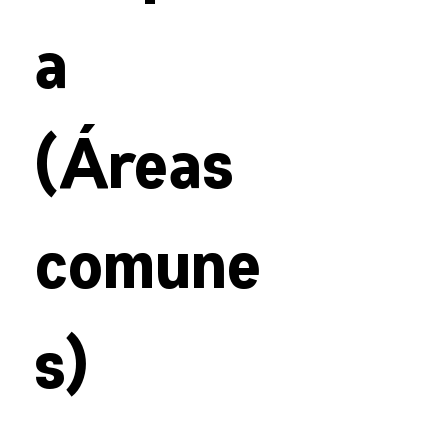
a
(Áreas
comune
s)