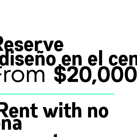
Reserve
diseño en el ce
$20,00
From
¡Rent with no
ona