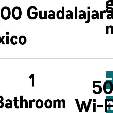
100 Guadalajara
n
xico
-
1
50
Bathroom
Wi-F